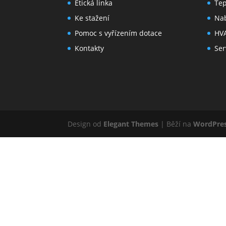
Etická linka
Tep
Ke stažení
Nab
Pomoc s vyřízením dotace
HVA
Kontakty
Ser
Design od
Elegant Themes
| Běží na
WordPre