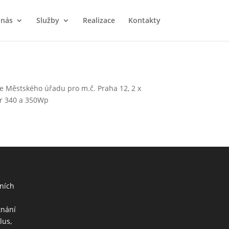
 nás
Služby
Realizace
Kontakty
e Městského úřadu pro m.č. Praha 12, 2 x
ar 340 a 350Wp
ních
h
tnání
lus,