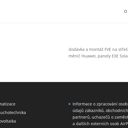
O
dodávka a montáž FVE na střeš
měnič Huawei, panely EXE Sol
matizace
Informace o zpracování osob
údajů zákazníků, obchodníc
duchotechnika
partnerů, uchazečů o zaměs
ovoltaika
a dalších externích osob AirP